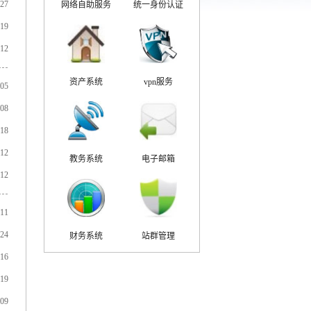
-27
网络自助服务
统一身份认证
-19
-12
资产系统
vpn服务
-05
-08
-18
-12
教务系统
电子邮箱
-12
-11
-24
财务系统
站群管理
-16
-19
-09