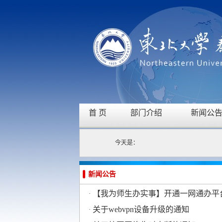
首 页
部门介绍
新闻公
今天是：
新闻公告
【我为师生办实事】开通一网通办平
·
关于webvpn设备升级的通知
·